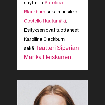
näyttelijä
Karoliina
Blackburn
sekä muusikko
.
Costello Hautamäki
Esityksen ovat tuottaneet
Karoliina Blackburn
Teatteri Siperian
sekä
Marika Heiskanen.